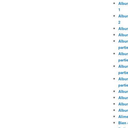
Album
1
Album
2
Album
Album
Album
parti
Album
parti
Album
parti
Album
parti
Album
Albu
Albu
Album
Alime
Bien 