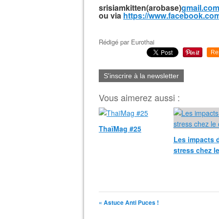
srisiamkitten(arobase)
gmail.co
ou via
https://www.facebook.com
Rédigé par
Eurothai
Re
S'inscrire à la newsletter
Vous aimerez aussi :
ThaïMag #25
Les impacts 
stress chez l
« Astuce Anti Puces !