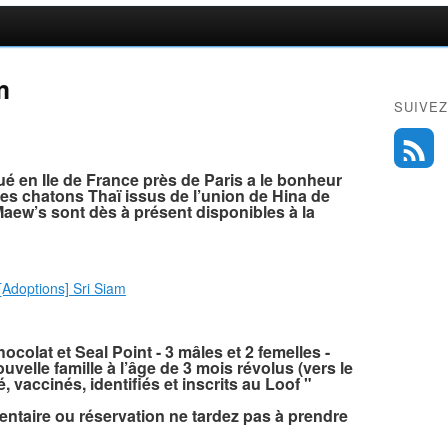
m
SUIVEZ
itué en Ile de France près de Paris a le bonheur
s chatons Thaï issus de l’union de Hina de
aew’s sont dès à présent disponibles à la
colat et Seal Point - 3 mâles et 2 femelles -
velle famille à l’âge de 3 mois révolus (vers le
é, vaccinés, identifiés et inscrits au Loof "
ntaire ou réservation ne tardez pas à prendre