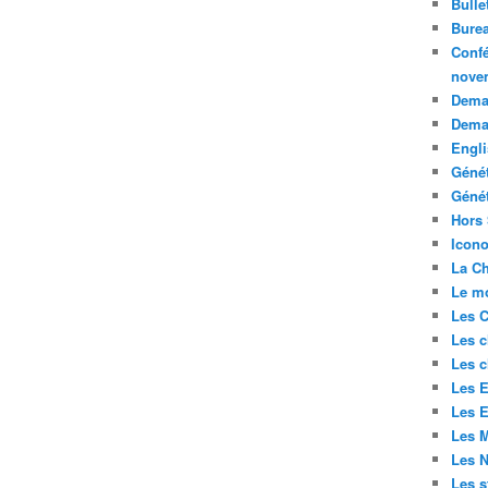
Bulle
Bure
Confé
nove
Deman
Dema
Engli
Géné
Génét
Hors 
Icono
La Ch
Le mo
Les C
Les c
Les c
Les E
Les E
Les M
Les 
Les s