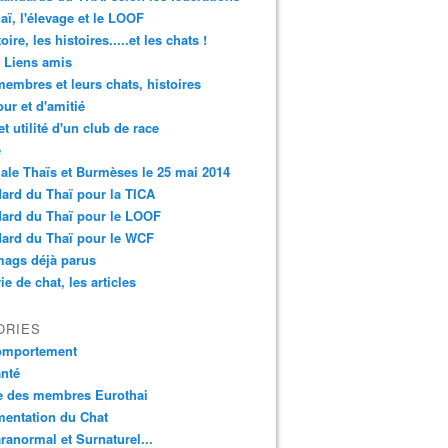
aï, l'élevage et le LOOF
oire, les histoires.....et les chats !
 Liens amis
embres et leurs chats, histoires
ur et d'amitié
et utilité d'un club de race
é
ale Thaïs et Burmèses le 25 mai 2014
ard du Thaï pour la TICA
ard du Thaï pour le LOOF
ard du Thaï pour le WCF
mags déjà parus
ie de chat, les articles
ORIES
omportement
nté
e des membres Eurothai
mentation du Chat
ranormal et Surnaturel...