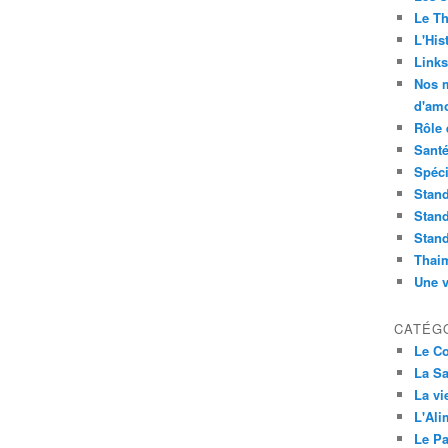
Le Th
L'Hist
Links
Nos m
d'amo
Rôle 
Sant
Spéci
Stand
Stand
Stand
Thai
Une v
CATÉG
Le C
La Sa
La vi
L'Ali
Le Pa