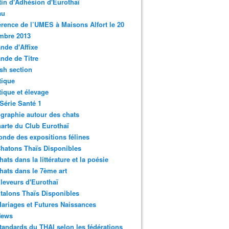
tin d'Adhésion d'Eurothaï
au
rence de l’UMES à Maisons Alfort le 20
mbre 2013
de d'Affixe
nde de Titre
sh section
tique
ique et élevage
Série Santé 1
graphie autour des chats
arte du Club Eurothaï
nde des expositions félines
hatons Thaïs Disponibles
hats dans la littérature et la poésie
hats dans le 7ème art
leveurs d'Eurothaï
talons Thaïs Disponibles
ariages et Futures Naissances
News
tandards du THAI selon les fédérations