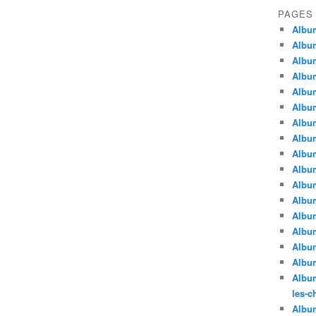
PAGES
Album
Album
Album
Album
Album
Album
Album
Album
Album
Album
Album
Album
Album
Album
Album
Album
Album
les-c
Album