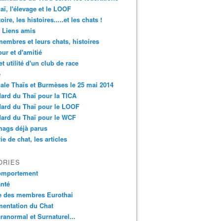
aï, l'élevage et le LOOF
oire, les histoires.....et les chats !
 Liens amis
embres et leurs chats, histoires
ur et d'amitié
et utilité d'un club de race
é
ale Thaïs et Burmèses le 25 mai 2014
ard du Thaï pour la TICA
ard du Thaï pour le LOOF
ard du Thaï pour le WCF
mags déjà parus
ie de chat, les articles
ORIES
omportement
nté
e des membres Eurothai
mentation du Chat
ranormal et Surnaturel...