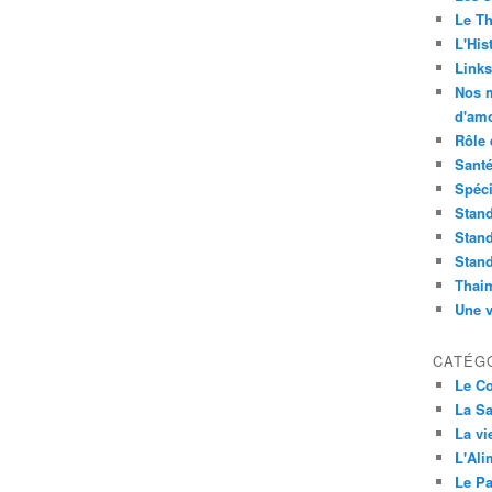
Le Th
L'Hist
Links
Nos m
d'amo
Rôle 
Sant
Spéci
Stand
Stand
Stand
Thai
Une v
CATÉG
Le C
La Sa
La vi
L'Ali
Le Pa