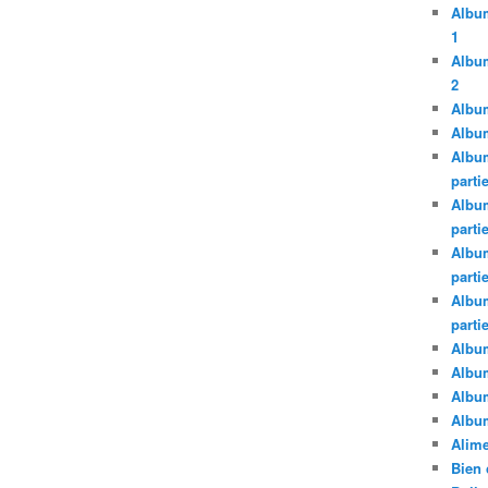
Album
1
Album
2
Album
Album
Album
parti
Album
parti
Album
parti
Album
parti
Album
Albu
Albu
Album
Alime
Bien 