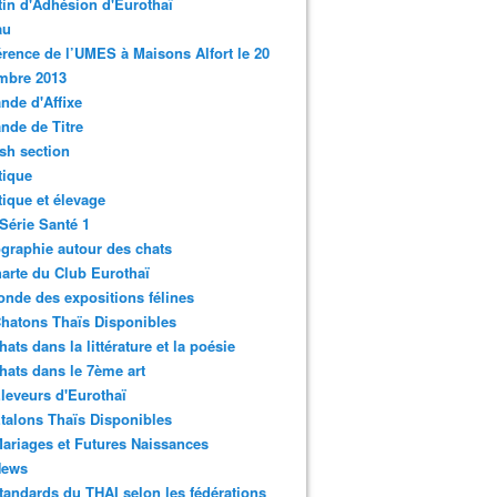
tin d'Adhésion d'Eurothaï
au
rence de l’UMES à Maisons Alfort le 20
mbre 2013
de d'Affixe
nde de Titre
sh section
tique
ique et élevage
Série Santé 1
graphie autour des chats
arte du Club Eurothaï
nde des expositions félines
hatons Thaïs Disponibles
hats dans la littérature et la poésie
hats dans le 7ème art
leveurs d'Eurothaï
talons Thaïs Disponibles
ariages et Futures Naissances
News
tandards du THAI selon les fédérations