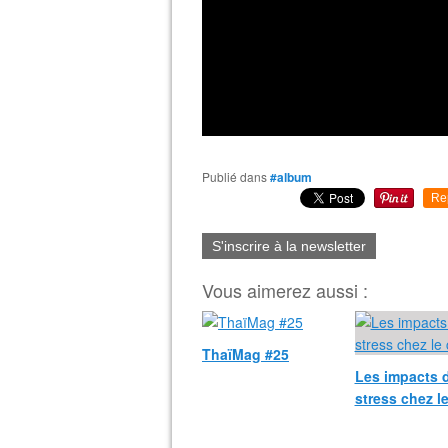
Publié dans
#album
Re
S'inscrire à la newsletter
Vous aimerez aussi :
ThaïMag #25
Les impacts 
stress chez l