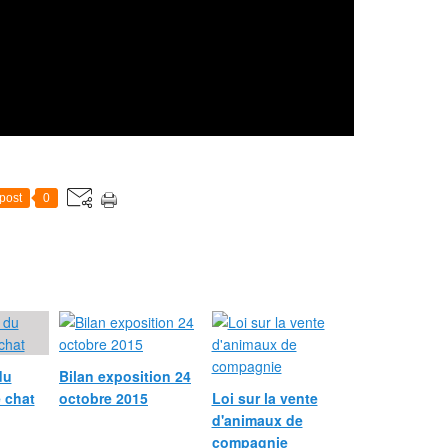
post
0
du
Bilan exposition 24
e chat
octobre 2015
Loi sur la vente
d'animaux de
compagnie