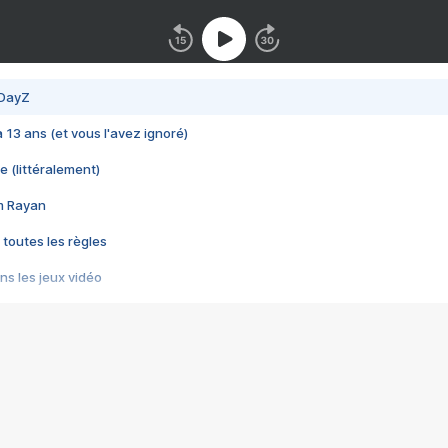
 DayZ
 a 13 ans (et vous l'avez ignoré)
e (littéralement)
im Rayan
 toutes les règles
s les jeux vidéo
us choquant de Rockstar ? - Le scandale BULLY
e plus moche de Steam
du RÊVE tourne au CAUCHEMAR
pendant 8 heures