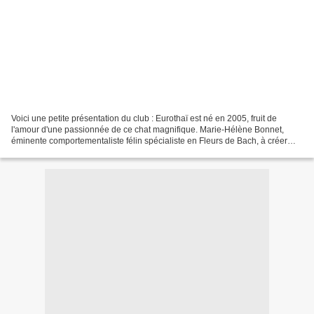
Voici une petite présentation du club : Eurothaï est né en 2005, fruit de
l'amour d'une passionnée de ce chat magnifique. Marie-Hélène Bonnet,
éminente comportementaliste félin spécialiste en Fleurs de Bach, à créer
Eurothaï. Marie-Hélène tient la présidence...