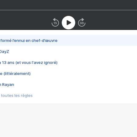
nsformé l’ennui en chef-d’œuvre
 DayZ
 a 13 ans (et vous l'avez ignoré)
e (littéralement)
im Rayan
 toutes les règles
s les jeux vidéo
us choquant de Rockstar ? - Le scandale BULLY
e plus moche de Steam