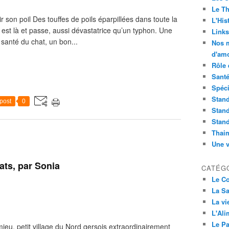
Le Th
 son poil Des touffes de poils éparpillées dans toute la
L'Hist
 est là et passe, aussi dévastatrice qu’un typhon. Une
Links
e santé du chat, un bon...
Nos m
d'amo
Rôle 
Sant
Spéci
Stand
post
0
Stand
Stand
Thai
Une v
ats, par Sonia
CATÉG
Le C
La Sa
La vi
L'Ali
Le Pa
ieu, petit village du Nord gersois extraordinairement