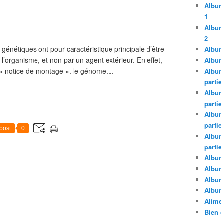
Album
1
Album
2
énétiques ont pour caractéristique principale d’être
Album
l’organisme, et non par un agent extérieur. En effet,
Album
« notice de montage », le génome....
Album
parti
Album
parti
Album
parti
post
0
Album
parti
Album
Albu
Albu
Album
Alime
Bien 