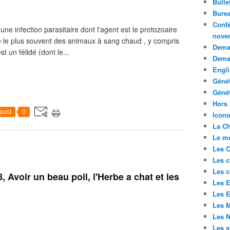
Bulle
Bure
Confé
e infection parasitaire dont l'agent est le protozoaire
nove
e le plus souvent des animaux à sang chaud , y compris
Deman
st un félidé (dont le...
Dema
Engli
Géné
Génét
Hors 
post
0
Icono
La Ch
Le mo
Les C
Les c
Les c
, Avoir un beau poil, l'Herbe a chat et les
Les E
Les E
Les M
Les 
Les s