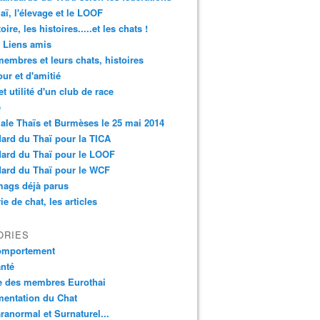
aï, l'élevage et le LOOF
oire, les histoires.....et les chats !
 Liens amis
embres et leurs chats, histoires
ur et d'amitié
et utilité d'un club de race
é
ale Thaïs et Burmèses le 25 mai 2014
ard du Thaï pour la TICA
ard du Thaï pour le LOOF
ard du Thaï pour le WCF
mags déjà parus
ie de chat, les articles
ORIES
omportement
nté
e des membres Eurothai
mentation du Chat
ranormal et Surnaturel...