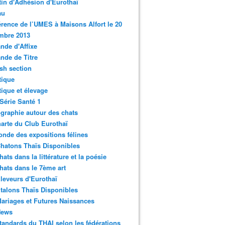
tin d'Adhésion d'Eurothaï
au
rence de l’UMES à Maisons Alfort le 20
mbre 2013
de d'Affixe
nde de Titre
sh section
tique
ique et élevage
Série Santé 1
graphie autour des chats
arte du Club Eurothaï
nde des expositions félines
hatons Thaïs Disponibles
hats dans la littérature et la poésie
hats dans le 7ème art
leveurs d'Eurothaï
talons Thaïs Disponibles
ariages et Futures Naissances
News
tandards du THAI selon les fédérations