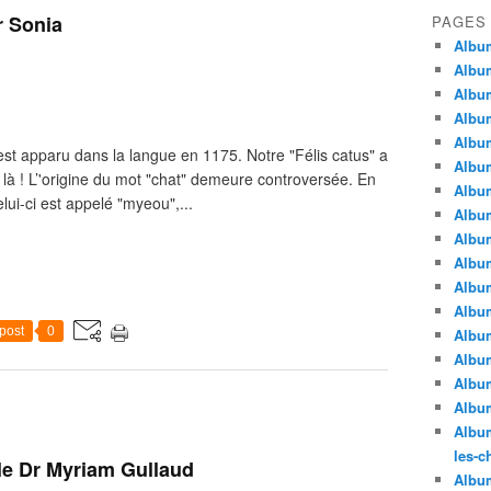
r Sonia
PAGES
Album
Album
Album
Album
Album
st apparu dans la langue en 1175. Notre "Félis catus" a
Album
 là ! L’'origine du mot "chat" demeure controversée. En
Album
ui-ci est appelé "myeou",...
Album
Album
Album
Album
Album
post
0
Album
Album
Album
Album
Album
les-c
le Dr Myriam Gullaud
Album