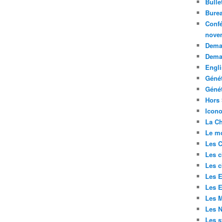
Bulle
Bure
Confé
nove
Deman
Dema
Engli
Géné
Génét
Hors 
Icono
La Ch
Le mo
Les C
Les c
Les c
Les E
Les E
Les M
Les 
Les s