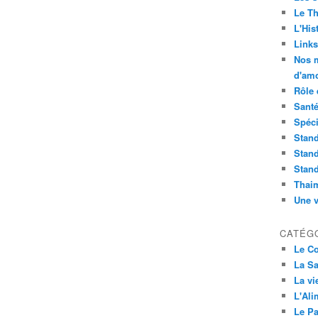
Le Th
L'Hist
Links
Nos m
d'amo
Rôle 
Sant
Spéci
Stand
Stand
Stand
Thai
Une v
CATÉG
Le C
La Sa
La vi
L'Ali
Le Pa