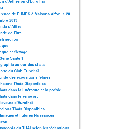
tin d'Adhésion d'Eurothaï
au
rence de l’UMES à Maisons Alfort le 20
mbre 2013
de d'Affixe
nde de Titre
sh section
tique
ique et élevage
Série Santé 1
graphie autour des chats
arte du Club Eurothaï
nde des expositions félines
hatons Thaïs Disponibles
hats dans la littérature et la poésie
hats dans le 7ème art
leveurs d'Eurothaï
talons Thaïs Disponibles
ariages et Futures Naissances
News
tandards du THAI selon les fédérations