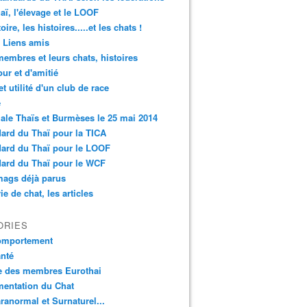
aï, l'élevage et le LOOF
oire, les histoires.....et les chats !
 Liens amis
embres et leurs chats, histoires
ur et d'amitié
et utilité d'un club de race
é
ale Thaïs et Burmèses le 25 mai 2014
ard du Thaï pour la TICA
ard du Thaï pour le LOOF
ard du Thaï pour le WCF
mags déjà parus
ie de chat, les articles
ORIES
omportement
nté
e des membres Eurothai
mentation du Chat
ranormal et Surnaturel...