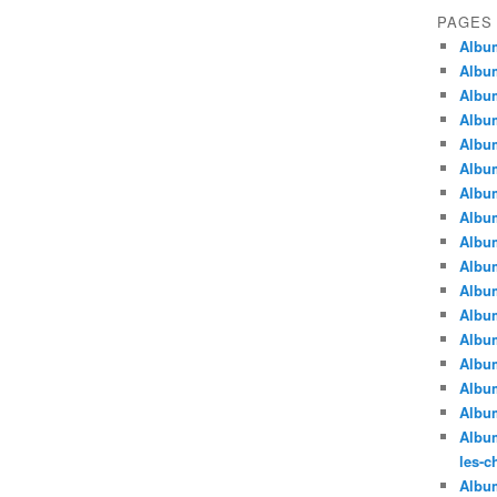
PAGES
Album
Album
Album
Album
Album
Album
Album
Album
Album
Album
Album
Album
Album
Album
Album
Album
Album
les-c
Album