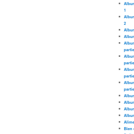
Album
1
Album
2
Album
Album
Album
parti
Album
parti
Album
parti
Album
parti
Album
Albu
Albu
Album
Alime
Bien 