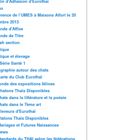
tin d'Adhésion d'Eurothaï
au
rence de l’UMES à Maisons Alfort le 20
mbre 2013
de d'Affixe
nde de Titre
sh section
tique
ique et élevage
Série Santé 1
graphie autour des chats
arte du Club Eurothaï
nde des expositions félines
hatons Thaïs Disponibles
hats dans la littérature et la poésie
hats dans le 7ème art
leveurs d'Eurothaï
talons Thaïs Disponibles
ariages et Futures Naissances
News
tandards du THAI selon les fédérations