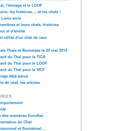
aï, l'élevage et le LOOF
oire, les histoires.....et les chats !
 Liens amis
embres et leurs chats, histoires
ur et d'amitié
et utilité d'un club de race
é
ale Thaïs et Burmèses le 25 mai 2014
ard du Thaï pour la TICA
ard du Thaï pour le LOOF
ard du Thaï pour le WCF
mags déjà parus
ie de chat, les articles
ORIES
omportement
nté
e des membres Eurothai
mentation du Chat
ranormal et Surnaturel...