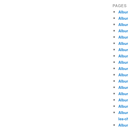
PAGES
Album
Album
Album
Album
Album
Album
Album
Album
Album
Album
Album
Album
Album
Album
Album
Album
Album
les-c
Album