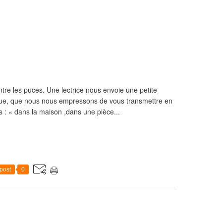
ntre les puces. Une lectrice nous envoie une petite
ue, que nous nous empressons de vous transmettre en
s : « dans la maison ,dans une pièce...
post
0