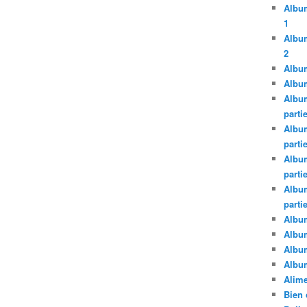
Album
1
Album
2
Album
Album
Album
parti
Album
parti
Album
parti
Album
parti
Album
Albu
Albu
Album
Alime
Bien 