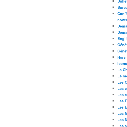
Bulle
Bure
Confé
nove
Deman
Dema
Engli
Géné
Génét
Hors 
Icono
La Ch
Le mo
Les C
Les c
Les c
Les E
Les E
Les M
Les 
Les s