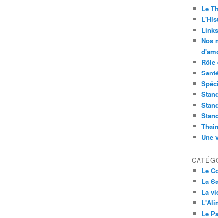
Le Th
L'Hist
Links
Nos m
d'amo
Rôle 
Sant
Spéci
Stand
Stand
Stand
Thai
Une v
CATÉG
Le C
La Sa
La vi
L'Ali
Le Pa