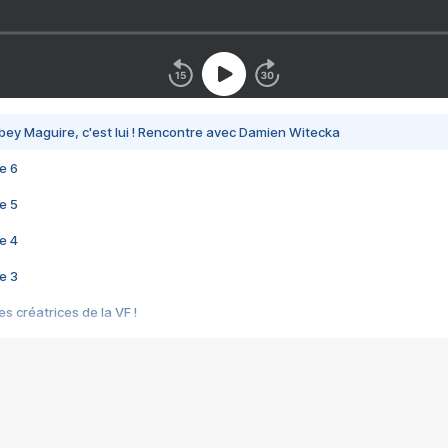
bey Maguire, c'est lui ! Rencontre avec Damien Witecka
e 6
e 5
e 4
e 3
s créatrices de la VF !
e 2
e 1
e Mektoub My Love arrive enfin ! Rencontre avec Shaïn Boumedine et Sal