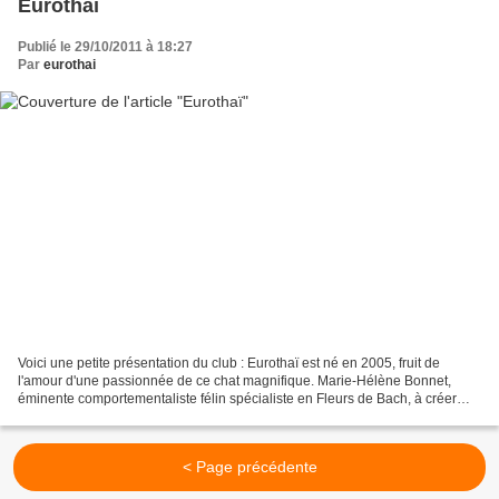
Eurothaï
Publié le 29/10/2011 à 18:27
Par
eurothai
Voici une petite présentation du club : Eurothaï est né en 2005, fruit de
l'amour d'une passionnée de ce chat magnifique. Marie-Hélène Bonnet,
éminente comportementaliste félin spécialiste en Fleurs de Bach, à créer
Eurothaï. Marie-Hélène tient la présidence...
< Page précédente