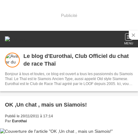
Publicité
MENU
Le blog d'Eurothai, Club Officiel du chat
de race Thaï
Bonjour à tous et toutes, ce blog est ouvert a tous les passionnés du Siamois
Thaï. Le Thaï est le Siamois Ancien Type, aussi appelé Old style Siamese.
Eurothaï est le Club de Race Thaï agréé par le LOOF depuis 2005. Ici, vous
pourrez trouver des informations sur les éleveurs membres d'Eurothai, les
étalons Thaïs disponibles, les chatons disponibles à la vente, ainsi que les
résultats d'expo...et bien d'autres choses encore! Retrouvez nous également
sur Facebook!
OK ,Un chat , mais un Siamois!
Publié le 20/11/2011 à 17:14
Par
Eurothai