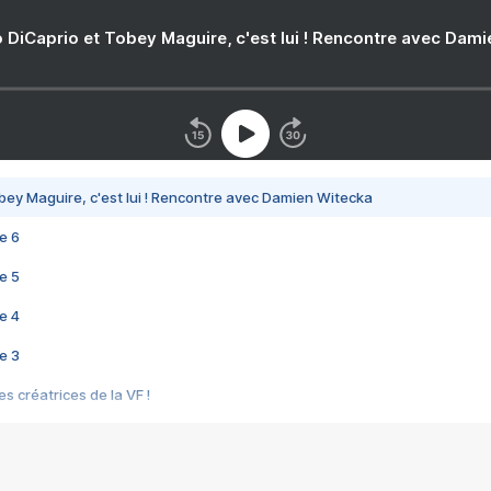
 DiCaprio et Tobey Maguire, c'est lui ! Rencontre avec Dam
bey Maguire, c'est lui ! Rencontre avec Damien Witecka
e 6
e 5
e 4
e 3
s créatrices de la VF !
e 2
e 1