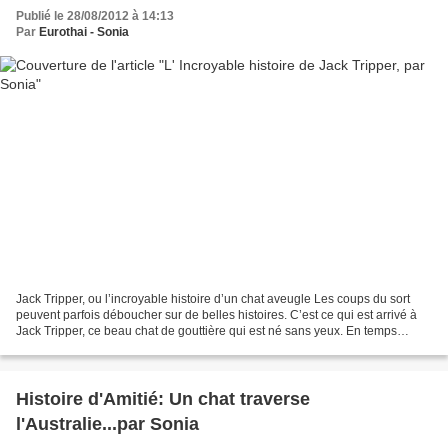
Publié le 28/08/2012 à 14:13
Par
Eurothai - Sonia
Jack Tripper, ou l’incroyable histoire d’un chat aveugle Les coups du sort
peuvent parfois déboucher sur de belles histoires. C’est ce qui est arrivé à
Jack Tripper, ce beau chat de gouttière qui est né sans yeux. En temps
normal, on n’aurait pas donné...
Histoire d'Amitié: Un chat traverse
l'Australie...par Sonia