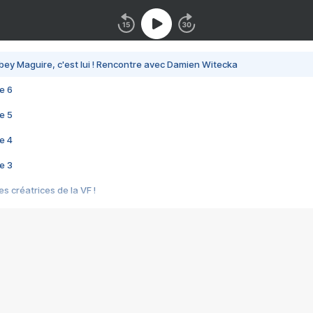
bey Maguire, c'est lui ! Rencontre avec Damien Witecka
e 6
e 5
e 4
e 3
s créatrices de la VF !
e 2
e 1
e Mektoub My Love arrive enfin ! Rencontre avec Shaïn Boumedine et Sal
i : après Toni en famille