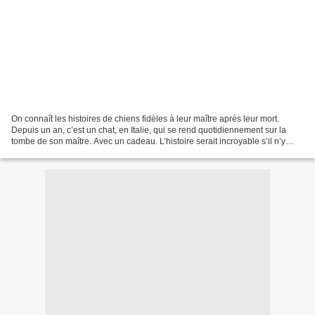
On connaît les histoires de chiens fidèles à leur maître après leur mort.
Depuis un an, c’est un chat, en Italie, qui se rend quotidiennement sur la
tombe de son maître. Avec un cadeau. L’histoire serait incroyable s’il n’y
avait pas autant de témoins....