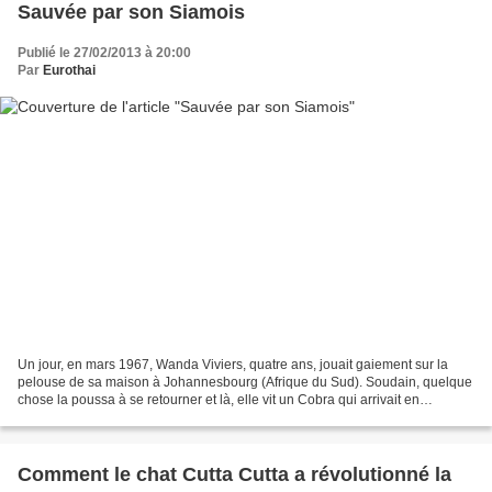
Sauvée par son Siamois
Publié le 27/02/2013 à 20:00
Par
Eurothai
Un jour, en mars 1967, Wanda Viviers, quatre ans, jouait gaiement sur la
pelouse de sa maison à Johannesbourg (Afrique du Sud). Soudain, quelque
chose la poussa à se retourner et là, elle vit un Cobra qui arrivait en
rampant. Wanda fut choqué connaissant...
Comment le chat Cutta Cutta a révolutionné la