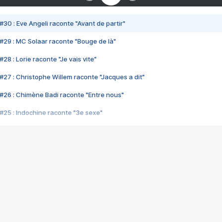
#30 : Eve Angeli raconte "Avant de partir"
#29 : MC Solaar raconte "Bouge de là"
28 : Lorie raconte "Je vais vite"
#27 : Christophe Willem raconte "Jacques a dit"
#26 : Chimène Badi raconte "Entre nous"
#25 : Indochine raconte "3e sexe"
#24 : Zaho raconte "C'est chelou"
#23 : Patrick Bruel raconte "Au café des délices"
#22 : Kyo raconte "Le chemin"
#21 : Nolwenn Leroy raconte "Cassé"
#20 : Patrick Hernandez raconte "Born to be alive"
#19 : Lorie raconte "Près de moi"