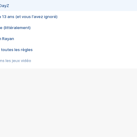
 DayZ
 a 13 ans (et vous l'avez ignoré)
e (littéralement)
im Rayan
 toutes les règles
s les jeux vidéo
us choquant de Rockstar ? - Le scandale BULLY
e plus moche de Steam
du RÊVE tourne au CAUCHEMAR
pendant 8 heures
it… à tort
umiliés par un jeu vidéo