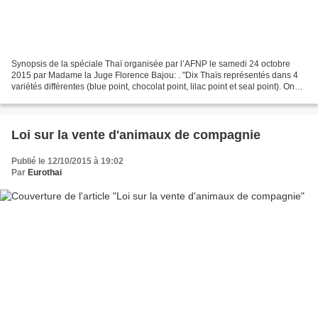
Synopsis de la spéciale Thaï organisée par l’AFNP le samedi 24 octobre
2015 par Madame la Juge Florence Bajou: . "Dix Thaïs représentés dans 4
variétés différentes (blue point, chocolat point, lilac point et seal point). Onze
étaient inscrits, un mâle...
Loi sur la vente d'animaux de compagnie
Publié le 12/10/2015 à 19:02
Par
Eurothai