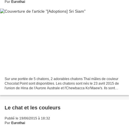
Par
Eurothai
Sur une portée de 5 chatons, 2 adorables chatons Thaï mâles de couleur
Chocolat Point sont disponibles. Les chatons sont nés le 23 avril 2015 de
l'union de Hina de l'Aurore Australe et I'Chewbacca Ko'Maew's. Ils sont
cédés avec la vaccinés + rappel, identifiés...
Le chat et les couleurs
Publié le 19/06/2015 à 18:32
Par
Eurothai