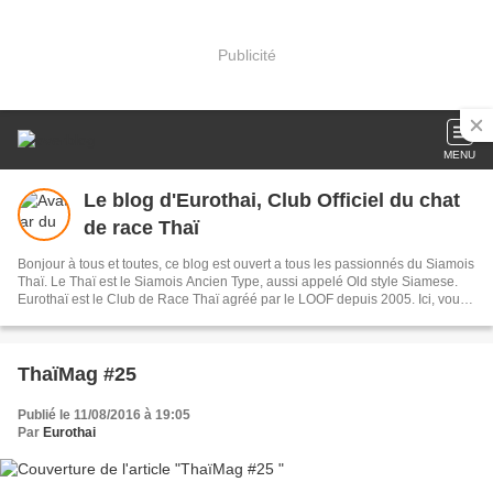
Publicité
MENU
Le blog d'Eurothai, Club Officiel du chat
de race Thaï
Bonjour à tous et toutes, ce blog est ouvert a tous les passionnés du Siamois
Thaï. Le Thaï est le Siamois Ancien Type, aussi appelé Old style Siamese.
Eurothaï est le Club de Race Thaï agréé par le LOOF depuis 2005. Ici, vous
pourrez trouver des informations sur les éleveurs membres d'Eurothai, les
étalons Thaïs disponibles, les chatons disponibles à la vente, ainsi que les
résultats d'expo...et bien d'autres choses encore! Retrouvez nous également
sur Facebook!
ThaïMag #25
Publié le 11/08/2016 à 19:05
Par
Eurothai