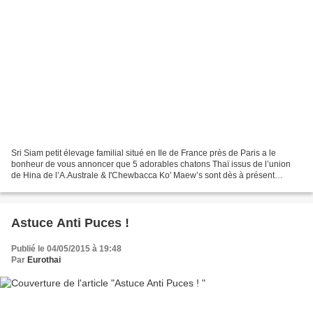
Sri Siam petit élevage familial situé en Ile de France près de Paris a le
bonheur de vous annoncer que 5 adorables chatons Thaï issus de l’union
de Hina de l’A.Australe & I'Chewbacca Ko' Maew’s sont dès à présent
disponibles à la réservation. Les couleurs...
Astuce Anti Puces !
Publié le 04/05/2015 à 19:48
Par
Eurothai